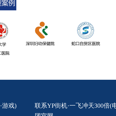
·游戏)
联系YP街机·一飞冲天300倍